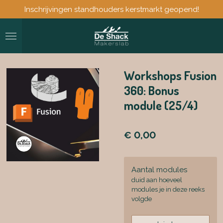
Inschrijvingen standhouders kerstmarkt geopend!
Ga
direct
naar
de
hoofdinhoud
Workshops Fusion
360: Bonus
module (25/4)
€ 0,00
Aantal modules
duid aan hoeveel
modules je in deze reeks
volgde