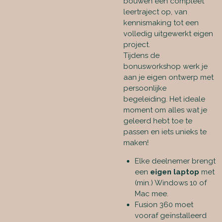
bouwen een compleet
leertraject op, van
kennismaking tot een
volledig uitgewerkt eigen
project.
Tijdens de
bonusworkshop werk je
aan je
eigen ontwerp met
persoonlijke
begeleiding.
Het ideale
moment om alles wat je
geleerd hebt toe te
passen en iets unieks te
maken!
Elke deelnemer brengt
een
eigen laptop
met
(min.) Windows 10 of
Mac mee.
Fusion 360 moet
vooraf geïnstalleerd