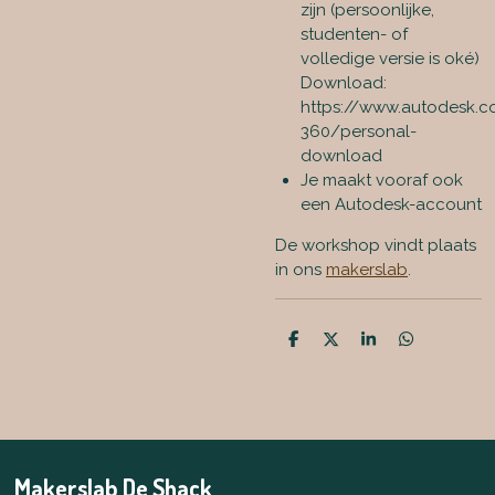
zijn (persoonlijke,
studenten- of
volledige versie is oké)
Download:
https://www.autodesk.c
360/personal-
download
Je maakt vooraf ook
een Autodesk-account
De workshop vindt plaats
in ons
makerslab
.
D
D
S
D
e
e
h
e
l
e
a
l
e
l
r
e
n
e
n
Makerslab De Shack