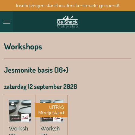
Inschrijvingen standhouders kerstmarkt geopend!
Ga
direct
naar
de
hoofdinhoud
Workshops
Jesmonite basis (16+)
zaterdag 12 september 2026
UiTPAS
Meetjesland
Worksh
Worksh
op
op