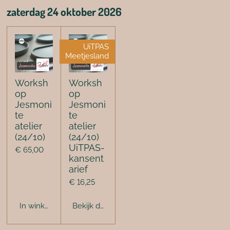
zaterdag 24 oktober 2026
UiTPAS
Meetjesland
Worksh
Worksh
op
op
Jesmoni
Jesmoni
te
te
atelier
atelier
(24/10)
(24/10)
UiTPAS-
€ 65,00
kansent
arief
€ 16,25
In winkelwagen
Bekijk details