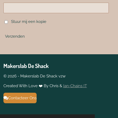
Stuur mij een kopie
Verzenden
Makerslab De Shack
© 2026 - Makerslab De Shack vzw
Created With Love ❤️ By Chris &
Ian-Chains IT
Contacteer Ons