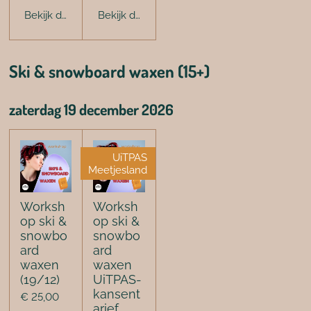
Bekijk details
Bekijk details
Ski & snowboard waxen (15+)
zaterdag 19 december 2026
UiTPAS
Meetjesland
Worksh
Worksh
op ski &
op ski &
snowbo
snowbo
ard
ard
waxen
waxen
(19/12)
UiTPAS-
kansent
€ 25,00
arief