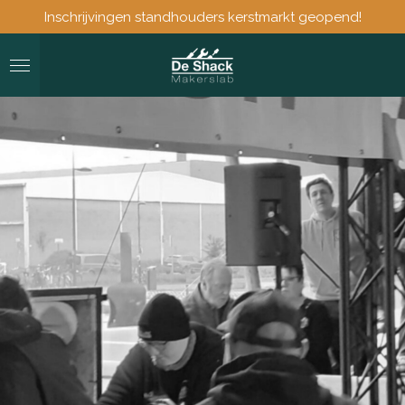
Inschrijvingen standhouders kerstmarkt geopend!
Ga
direct
naar
de
hoofdinhoud