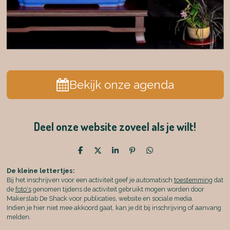
Bekijk onze agenda
Deel onze website zoveel als je wilt!
D
D
S
P
D
e
e
h
i
e
l
e
a
n
l
De kleine lettertjes:
e
l
r
n
e
Bij het inschrijven voor een activiteit geef je automatisch
toestemming
dat
n
e
e
n
de
foto's
genomen tijdens de activiteit gebruikt mogen worden door
n
Makerslab De Shack voor publicaties, website en sociale media.
Indien je hier niet mee akkoord gaat, kan je dit bij inschrijving of aanvang
melden.