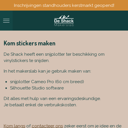
Inschrijvingen standhouders kerstmarkt geopend!
Ga
direct
naar
de
hoofdinhoud
Kom stickers maken
De Shack heeft een snijplotter ter beschikking om
vinylstickers te snijden.
In het makerslab kan je gebruik maken van:
snijplotter Cameo Pro (60 cm breed)
Silhouette Studio software
Dit alles met hulp van een ervaringsdeskundige.
Je betaalt enkel de verbruikskosten.
Kom langs
of
contacteer ons
zeker eerst om je idee en de