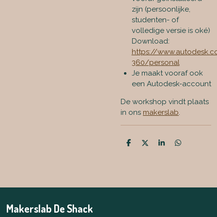
zijn (persoonlijke,
studenten- of
volledige versie is oké)
Download:
https://www.autodesk.c
360/personal
Je maakt vooraf ook
een Autodesk-account
De workshop vindt plaats
in ons
makerslab
.
D
D
S
D
e
e
h
e
l
e
a
l
e
l
r
e
n
e
n
Makerslab De Shack