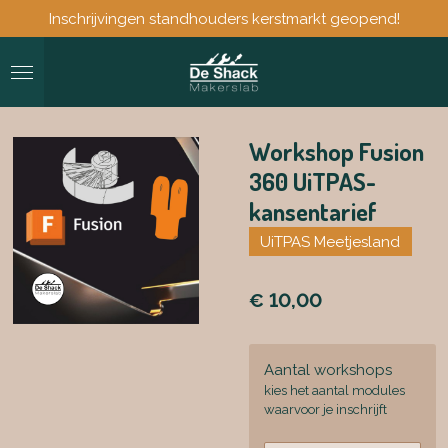
Inschrijvingen standhouders kerstmarkt geopend!
Ga
direct
naar
de
hoofdinhoud
Workshop Fusion
360 UiTPAS-
kansentarief
UiTPAS Meetjesland
€ 10,00
Aantal workshops
kies het aantal modules
waarvoor je inschrijft