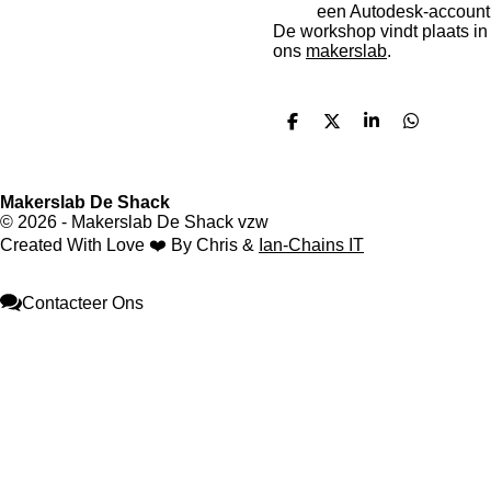
een Autodesk-account
De workshop vindt plaats in
ons
makerslab
.
D
D
S
D
e
e
h
e
l
e
a
l
e
l
r
e
n
e
n
Makerslab De Shack
© 2026 - Makerslab De Shack vzw
Created With Love ❤️ By Chris &
Ian-Chains IT
Contacteer Ons
F
I
Y
W
a
n
o
h
c
s
u
a
e
t
T
t