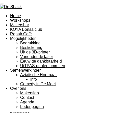
Ga
direct
naar
Home
de
Workshops
hoofdinhoud
Makersbar
KOYA Bonsaiclub
Repair Café
Mogelijkheden
Bedrukking
Bestickering
Uit de 3D-printer
Vanonder de laser
Eeuwige dankbaarheid
UiTPAS-punten omruilen
Samenwerkingen
Aziatische Hoornaar
Info
Comedy in De Meet
Over ons
Makerslab
Contact
Agenda
Ledenpagina