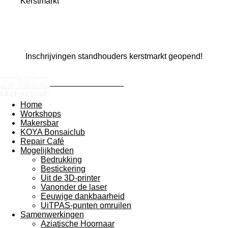
Kerstmarkt
Inschrijvingen standhouders kerstmarkt geopend!
Makerslab De shack
Home
Workshops
Makersbar
KOYA Bonsaiclub
Repair Café
Mogelijkheden
Bedrukking
Bestickering
Uit de 3D-printer
Vanonder de laser
Eeuwige dankbaarheid
UiTPAS-punten omruilen
Samenwerkingen
Aziatische Hoornaar