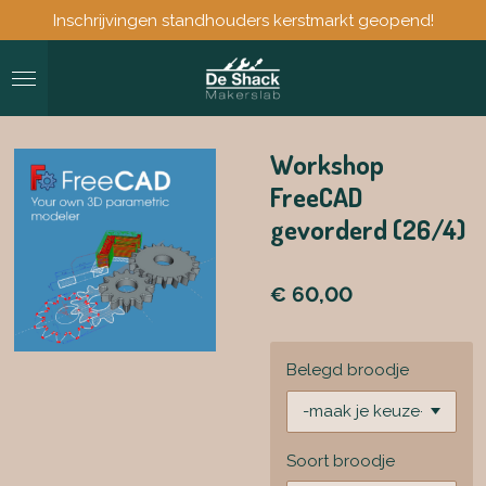
Inschrijvingen standhouders kerstmarkt geopend!
Ga
direct
naar
de
hoofdinhoud
Workshop
FreeCAD
gevorderd (26/4)
€ 60,00
Belegd broodje
Soort broodje