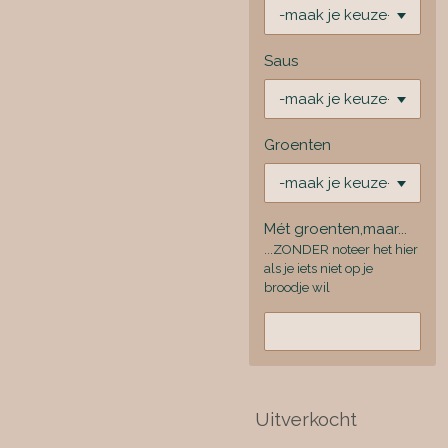
Saus
Groenten
Mét groenten,maar...
...ZONDER noteer het hier
als je iets niet op je
broodje wil
Uitverkocht