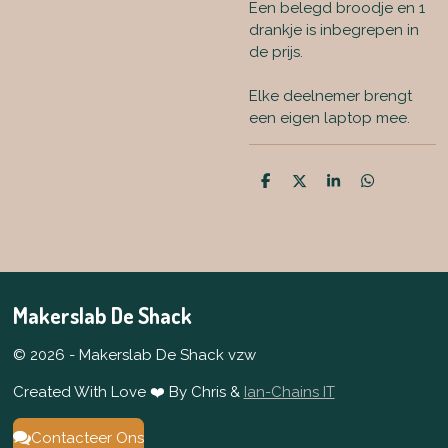
Een belegd broodje en 1
drankje is inbegrepen in
de prijs.
Elke deelnemer brengt
een eigen laptop mee.
D
D
S
D
e
e
h
e
l
e
a
l
e
l
r
e
n
e
n
Makerslab De Shack
© 2026 - Makerslab De Shack vzw
Created With Love ❤️ By Chris &
Ian-Chains IT
Contacteer Ons